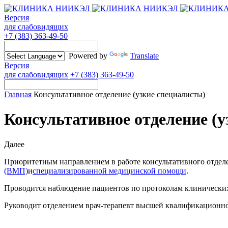
Версия
для слабовидящих
+7 (383) 363-49-50
Powered by
Translate
Версия
для слабовидящих
+7 (383) 363-49-50
Главная
Консультативное отделение (узкие специалисты)
Консультативное отделение (у
Далее
Приоритетным направлением в работе консультативного отделе
(ВМП)
и
специализированной медицинской помощи
.
Проводится наблюдение пациентов по протоколам клинически
Руководит отделением врач-терапевт высшей квалификационно