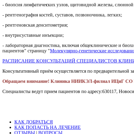
- биопсия лимфатиче
с
ких узлов, щитовидной железы, слюнной 
- рентгенография костей, суставов, позвоночника, легких;
- рентгеновская денситометрия;
- внутрисуставные инъекции;
- лабораторная диагностика, включая общеклинические и биох
пациентов" страницу "
Молекулярно-генетические исследовани
РАСПИСАНИЕ КОНСУЛЬТАЦИЙ СПЕЦИАЛИСТОВ КЛИН
Консультативный приём осуществляется по предварительной з
Обращаем внимание! Клиника НИИКЭЛ-филиал ИЦиГ СО РА
Специалисты ведут прием пациентов по адресу:
630117, Новоси
КАК ДОБРАТЬСЯ
КАК ПОПАСТЬ НА ЛЕЧЕНИЕ
ОТЗЫВЫ
|
ВОПРОСЫ