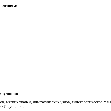
авлениям:
нипуляции:
удов, мягких тканей, лимфатических узлов, гинекологическое У
УЗИ суставов;