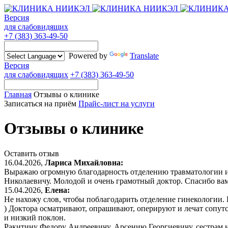
Версия
для слабовидящих
+7 (383) 363-49-50
Powered by
Translate
Версия
для слабовидящих
+7 (383) 363-49-50
Главная
Отзывы о клинике
Записаться на приём
Прайс-лист на услуги
Отзывы о клинике
Оставить отзыв
16.04.2026,
Лариса Михайловна:
Выражаю огромную благодарность отделению травматологии и 
Николаевичу. Молодой и очень грамотный доктор. Спасибо вам 
15.04.2026,
Елена:
Не нахожу слов, чтобы поблагодарить отделение гинекологии. 
) Доктора осматривают, опрашивают, оперируют и лечат сопут
и низкий поклон.
Ракитину Федору Андреевичу, Арсению Георгиевичу, сестрам на