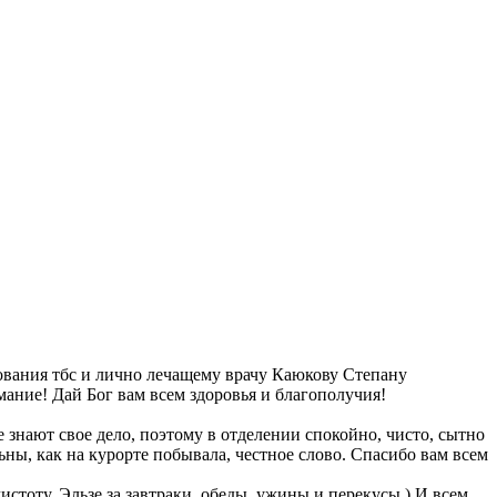
вания тбс и лично лечащему врачу Каюкову Степану
мание! Дай Бог вам всем здоровья и благополучия!
 знают свое дело, поэтому в отделении спокойно, чисто, сытно
ы, как на курорте побывала, честное слово. Спасибо вам всем
стоту, Эльзе за завтраки, обеды, ужины и перекусы ) И всем,