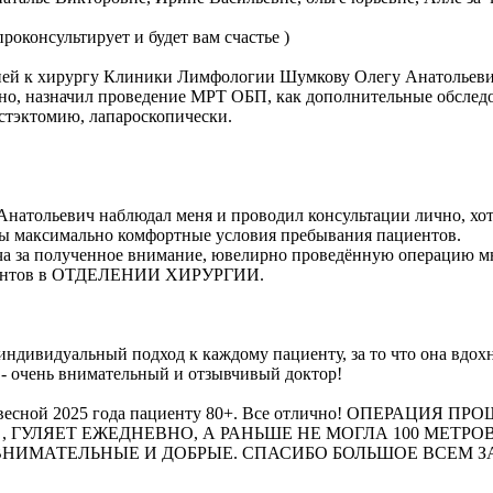
роконсультирует и будет вам счастье )
ацией к хирургу Клиники Лимфологии Шумкову Олегу Анатольеви
о, назначил проведение МРТ ОБП, как дополнительные обследов
эктомию, лапароскопически.
натольевич наблюдал меня и проводил консультации лично, хот
ы максимально комфортные условия пребывания пациентов.
 за полученное внимание, ювелирно проведённую операцию мне, 
циентов в ОТДЕЛЕНИИ ХИРУРГИИ.
индивидуальный подход к каждому пациенту, за то что она вдохн
- очень внимательный и отзывчивый доктор!
овели весной 2025 года пациенту 80+. Все отлично! ОПЕ
, ГУЛЯЕТ ЕЖЕДНЕВНО, А РАНЬШЕ НЕ МОГЛА 100 МЕТР
ВНИМАТЕЛЬНЫЕ И ДОБРЫЕ. СПАСИБО БОЛЬШОЕ ВСЕМ 