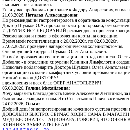
чьи имена не запомнила.
Если у вас проблема - приходите к Федору Андреевичу, он вас п
21.03.2026,
Наталья Александровна:
По рекомендации гастроэнтеролога я обратилась за консульт
Доктор Шумков О.А. проводил осмотр осторожно, безболезненн
И ДРУГИХ ИССЛЕДОВАНИЙ рекомендовал провести холецист
Рекомендовал и помог в оформлении квоты на операцию.
Время моей госпитализации с 26.02.2026г. по 02.03.2026г.
27.02.2026г. проведена лапароскопическая холецистэктомия.
Оперирующий хирург - Шумков Олег Анатольевич.
На всём протяжении госпитализации вплоть до выписки Олег А
Добавлю - в отделении хирургии Клиники Лимфологии создан
Позвольте поблагодарить Доктора Шумкова Олега Анатольевича
организацию создания комфортных условий пребывания па
Низкий поклон ДОКТОРУ!
вдохновения и всех благ, ОЛЕГ АНАТОЛЬЕВИЧ !
05.03.2026,
Галина Михайловна:
Хочу выразить благодарность Елене Алексеевне Летягиной, за 
был моим лечащим врачом. Это Севастьянов Павел васильевич 
24.02.2026,
Ольга:
Добрый день! эндопротезирование коленного сустава пр
ДОВОЛЬНО БЫСТРО. СЕЙЧАС ХОДИТ САМА В МАГАЗИН 
МЕДПЕРСОНАЛЕ СТАЦИОНАРА, ГОВОРИТ, ЧТО ОЧЕНЬ 
КЛИНИКА ЗАМЕЧАТЕЛЬНАЯ!
1
2
3
4
5
6
7
8
9
10
...
20