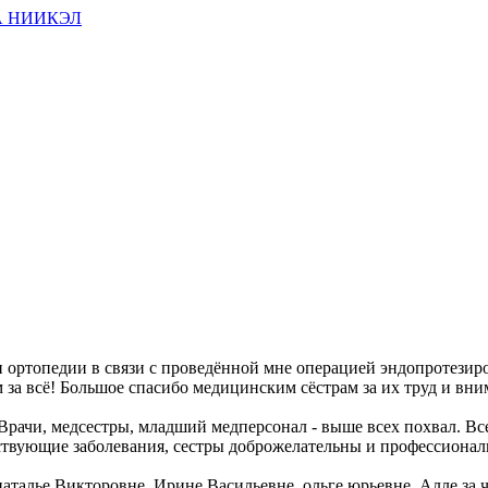
ортопедии в связи с проведённой мне операцией эндопротезиро
за всё! Большое спасибо медицинским сëстрам за их труд и вни
Врачи, медсестры, младший медперсонал - выше всех похвал. Все
ствующие заболевания, сестры доброжелательны и профессиональн
талье Викторовне, Ирине Васильевне, ольге юрьевне, Алле за чи