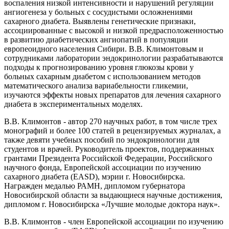
воспаления низкой интенсивности и нарушений регуляции
ангиогенеза у больных с сосудистыми осложнениями
сахарного диабета. Выявлены генетические признаки,
ассоциированные с высокой и низкой предрасположенностью
в развитию диабетических ангиопатий в популяции
европеоидного населения Сибири. В.В. Климонтовым и
сотрудниками лаборатории эндокринологии разрабатываются
подходы к прогнозированию уровня глюкозы крови у
больных сахарным диабетом с использованием методов
математического анализа вариабельности гликемии,
изучаются эффекты новых препаратов для лечения сахарного
диабета в экспериментальных моделях.
В.В. Климонтов - автор 270 научных работ, в том числе трех
монографий и более 100 статей в рецензируемых журналах, а
также девяти учебных пособий по эндокринологии для
студентов и врачей. Руководитель проектов, поддержанных
грантами Президента Российской Федерации, Российского
научного фонда, Европейской ассоциации по изучению
сахарного диабета (EASD), мэрии г. Новосибирска.
Награжден медалью РАМН, дипломом губернатора
Новосибирской области за выдающиеся научные достижения,
дипломом г. Новосибирска «Лучшие молодые доктора наук».
В.В. Климонтов - член Европейской ассоциации по изучению