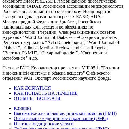
сахарного диабета (EASD), Американской диабетической
ассоциации (ADA), Российской ассоциации эндокринологов,
Российской ассоциации по остеопорозу. Неоднократно
выступал с докладами на конгрессах EASD, ADA,
Международной Федерации Диабета, Российских
национальных конгрессах и конференциях по
эндокринологии и терапии. Член редакционных советов
журналов “World Journal of Diabetes», «Сахарный диабет».
Рецензент журналов: "Acta Diabetologica", "World Journal of
Diabetes", "Clinical Medical Reviews and Case Reports",
"Вестник РАМН", "Сахарный диабет", "Ожирение и
метаболизм" и др.
Эксперт РАН. Координатор программы VIII.95.1. "Болезни
эндокринной системы и обмена веществ" Сибирского
отделения РАН. Эксперт Российского научного фонда.
КАК ДОБРАТЬСЯ
КАК ПОПАСТЬ НА ЛЕЧЕНИЕ
ОТЗЫВЫ
|
ВОПРОСЫ
Клиника
Высокотехнологичная медицинская помощь (ВМП)
Обязательное медицинское страхование (ОМС)
Платные медицинские услуги
Добровольное медицинское страхование (ДМС)