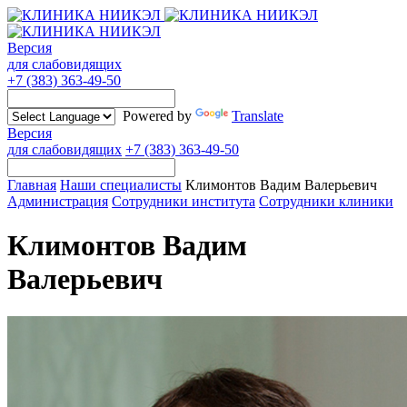
Версия
для слабовидящих
+7 (383) 363-49-50
Powered by
Translate
Версия
для слабовидящих
+7 (383) 363-49-50
Главная
Наши специалисты
Климонтов Вадим Валерьевич
Администрация
Сотрудники института
Сотрудники клиники
Климонтов Вадим
Валерьевич