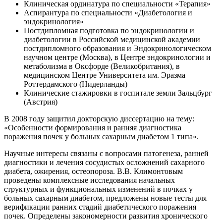
Клиническая ординатура по специальности «Терапия»
Аспирантура по специальности «Диабетология и
эндокринология»
Постдипломная подготовка по эндокринологии и
диабетологии в Российской медицинской академии
постдипломного образования и Эндокринологическом
научном центре (Москва), в Центре эндокринологии и
метаболизма в Оксфорде (Великобритания), в
медицинском Центре Университета им. Эразма
Роттердамского (Нидерланды)
Клинические стажировки в госпитале земли Зальцбург
(Австрия)
В 2008 году защитил докторскую диссертацию на тему:
«Особенности формирования и ранняя диагностика
поражения почек у больных сахарным диабетом 1 типа».
Научные интересы связаны с вопросами патогенеза, ранней
диагностики и лечения сосудистых осложнений сахарного
диабета, ожирения, остеопороза. В.В. Климонтовым
проведены комплексные исследования начальных
структурных и функциональных изменений в почках у
больных сахарным диабетом, предложены новые тесты для
верификации ранних стадий диабетического поражения
почек. Определены закономерности развития хронического