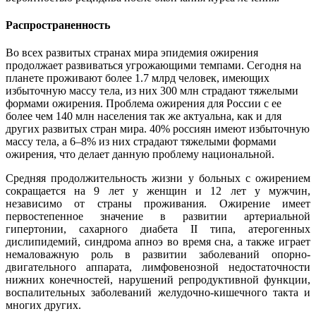
Распространенность
Во всех развитых странах мира эпидемия ожирения
продолжает развиваться угрожающими темпами. Сегодня на
планете проживают более 1.7 млрд человек, имеющих
избыточную массу тела, из них 300 млн страдают тяжелыми
формами ожирения. Проблема ожирения для России с ее
более чем 140 млн населения так же актуальна, как и для
других развитых стран мира. 40% россиян имеют избыточную
массу тела, а 6–8% из них страдают тяжелыми формами
ожирения, что делает данную проблему национальной.
Средняя продолжительность жизни у больных с ожирением
сокращается на 9 лет у женщин и 12 лет у мужчин,
независимо от страны проживания. Ожирение имеет
первостепенное значение в развитии артериальной
гипертонии, сахарного диабета II типа, атерогенных
дислипидемий, синдрома апноэ во время сна, а также играет
немаловажную роль в развитии заболеваний опорно-
двигательного аппарата, лимфовенозной недостаточности
нижних конечностей, нарушений репродуктивной функции,
воспалительных заболеваний желудочно-кишечного такта и
многих других.